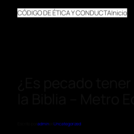
CÓDIGO DE ÉTICA Y CONDUCTA
Inicio
¿Es pecado tener
la Biblia – Metro 
Escrito por
admin
en
Uncategorized