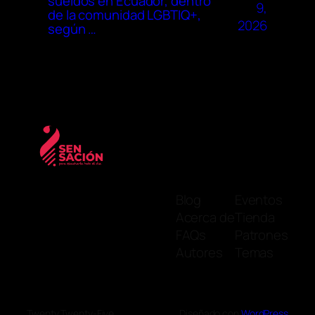
sueldos en Ecuador, dentro
9,
de la comunidad LGBTIQ+,
2026
según …
Blog
Eventos
Acerca de
Tienda
FAQs
Patrones
Autores
Temas
Twenty Twenty-Five
Diseñado con
WordPress