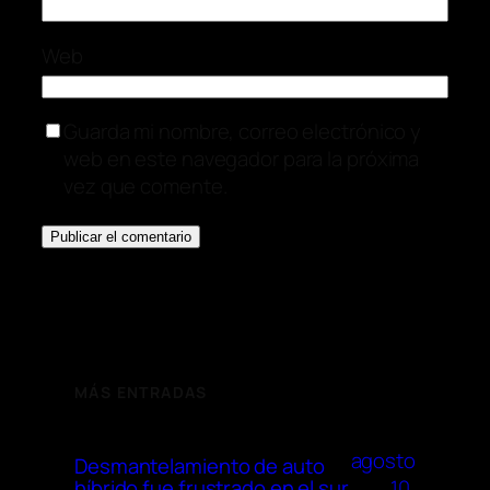
Web
Guarda mi nombre, correo electrónico y
web en este navegador para la próxima
vez que comente.
MÁS ENTRADAS
agosto
Desmantelamiento de auto
10,
híbrido fue frustrado en el sur