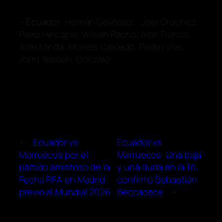
–
Ecuador
: Hernán Galíndez; , Joel Ordóñez,
Piero Hincapié, Willian Pacho; Alan Franco,
Alan Minda, Moisés Caicedo, Pedro Vite;
John Yeboah, Gonzalo …
←
Ecuador vs.
Ecuador vs
Marruecos por el
Marruecos: Una baja
partido amistoso de la
y una duda en la Tri,
Fecha FIFA en Madrid,
confirmó Sebastián
previo al Mundial 2026
Beccacece
→