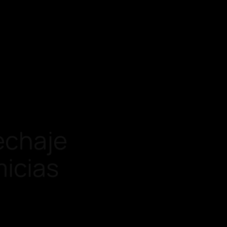
pechaje
micias