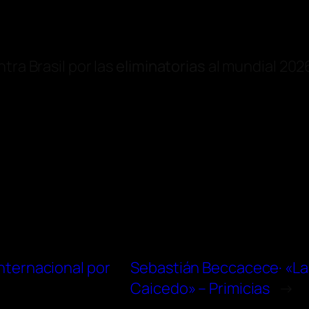
tra Brasil por las
eliminatorias
al mundial 2026
internacional por
Sebastián Beccacece· «La F
Caicedo» – Primicias
→