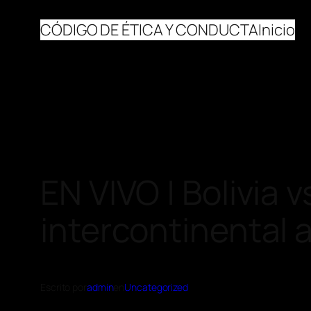
CÓDIGO DE ÉTICA Y CONDUCTA
Inicio
EN VIVO | Bolivia 
intercontinental 
Escrito por
admin
en
Uncategorized