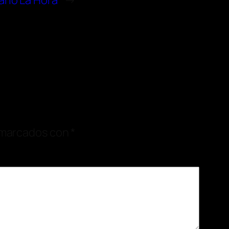
iario La Hora
→
 marcados con
*