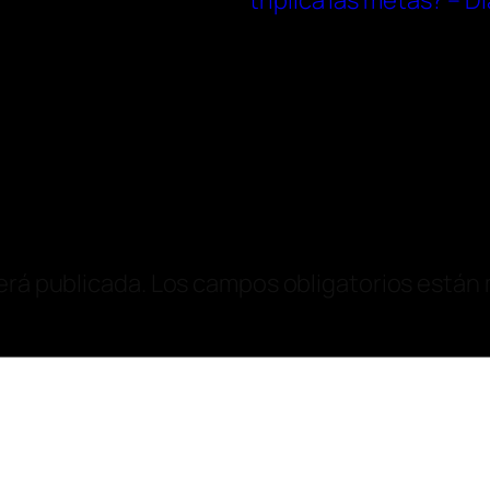
triplica las metas? – D
erá publicada.
Los campos obligatorios están