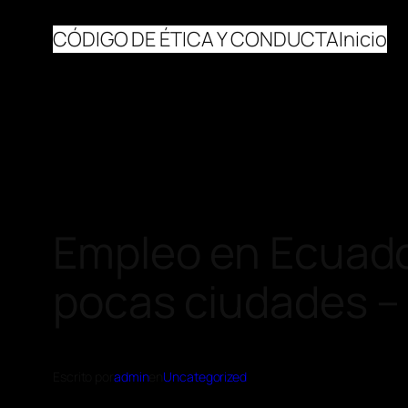
CÓDIGO DE ÉTICA Y CONDUCTA
Inicio
Empleo en Ecuado
pocas ciudades –
Escrito por
admin
en
Uncategorized