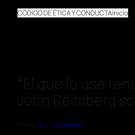
CÓDIGO DE ÉTICA Y CONDUCTA
Inicio
“El que lo use ten
John Reimberg sob
Escrito por
admin
en
Uncategorized