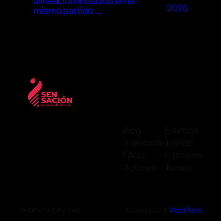
alineación indebida en el
2026
mismo partido …
Blog
Eventos
Acerca de
Tienda
FAQs
Patrones
Autores
Temas
Twenty Twenty-Five
Diseñado con
WordPress