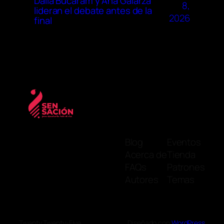
Dalia Bucaram y Ana Galarza
8,
lideran el debate antes de la
2026
final
Blog
Eventos
Acerca de
Tienda
FAQs
Patrones
Autores
Temas
Twenty Twenty-Five
Diseñado con
WordPress