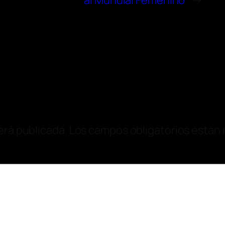
al Mundial Femenino
→
erá publicada.
Los campos obligatorios están