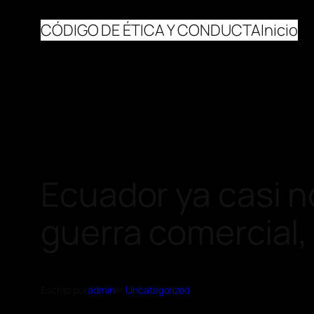
CÓDIGO DE ÉTICA Y CONDUCTA
Inicio
Ecuador ya casi n
guerra comercial,
Escrito por
admin
en
Uncategorized