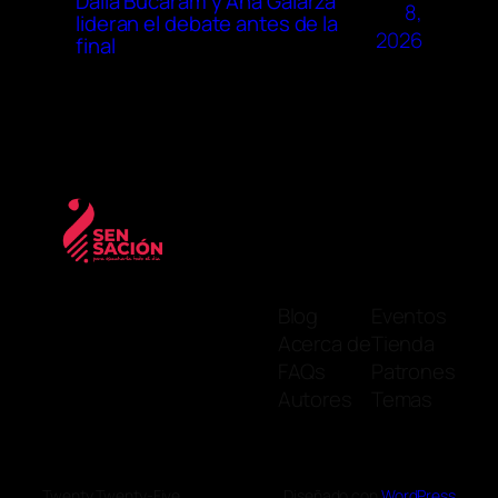
Dalia Bucaram y Ana Galarza
8,
lideran el debate antes de la
2026
final
Blog
Eventos
Acerca de
Tienda
FAQs
Patrones
Autores
Temas
Twenty Twenty-Five
Diseñado con
WordPress