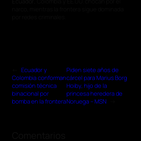
Ecuador
, Colombia y EE.UU. chocan por el
narco, mientras la frontera sigue dominada
por redes criminales.
←
Ecuador y
Piden siete años de
Colombia conforman
cárcel para Marius Borg
comisión técnica
Hoiby, hijo de la
binacional por
princesa heredera de
bomba en la frontera
Noruega – MSN
→
Comentarios