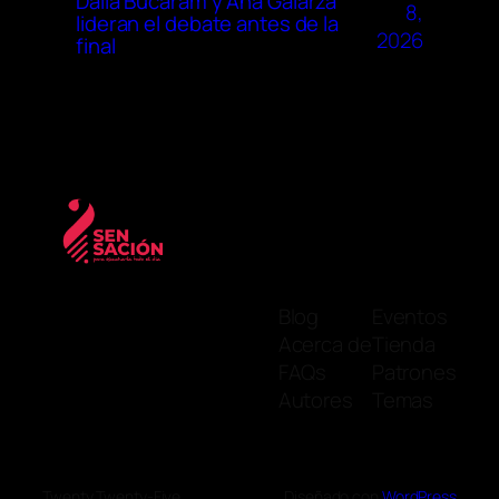
Dalia Bucaram y Ana Galarza
8,
lideran el debate antes de la
2026
final
Blog
Eventos
Acerca de
Tienda
FAQs
Patrones
Autores
Temas
Twenty Twenty-Five
Diseñado con
WordPress