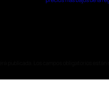
precios más bajos de la re
erá publicada.
Los campos obligatorios están