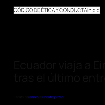
CÓDIGO DE ÉTICA Y CONDUCTA
Inicio
Ecuador viaja a E
tras el último en
Escrito por
admin
en
Uncategorized