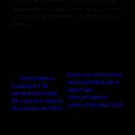
El miércoles se reunirán los vicecancilleres
de
Ecuador
y Colombia en un nuevo intento
por solucionar las diferencias entre ambos
países.
Estos son los horarios
←
Noticia Banco
de los partidos por el
Guayaquil // Se
repechaje
perderá el Mundial:
intercontinental
IDV y el parte médico
rumbo al Mundial 2026
de la lesión de Patrik …
→