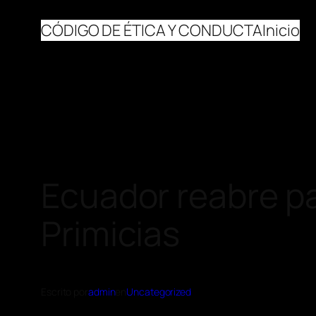
CÓDIGO DE ÉTICA Y CONDUCTA
Inicio
Ecuador reabre pa
Primicias
Escrito por
admin
en
Uncategorized