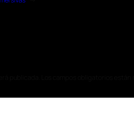
nmersivas
→
erá publicada.
Los campos obligatorios están