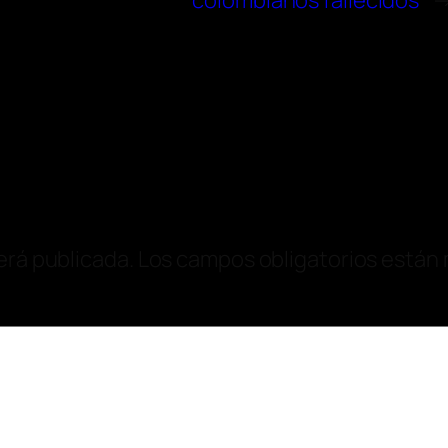
colombianos fallecidos
erá publicada.
Los campos obligatorios están