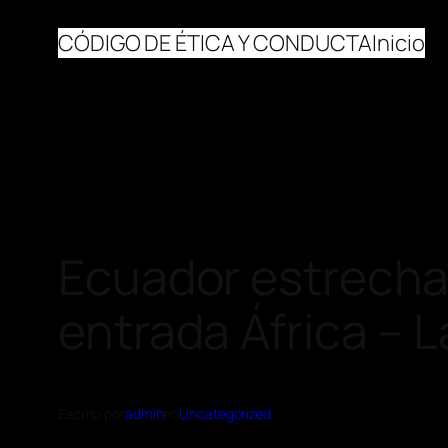
CÓDIGO DE ÉTICA Y CONDUCTA
Inicio
Ecuador estrecha
entrada África – 
Escrito por
admin
en
Uncategorized