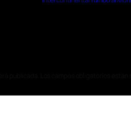
intercontinental rumbo al Mun
erá publicada.
Los campos obligatorios están