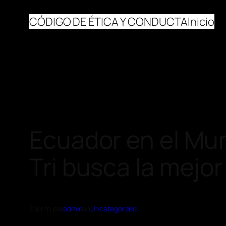
CÓDIGO DE ÉTICA Y CONDUCTA
Inicio
Ecuador en el Mun
Tri busca la mejor
Escrito por
admin
en
Uncategorized