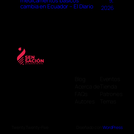
9,
medicamentos básicos
cambia en Ecuador – El Diario
2026
Blog
Eventos
Acerca de
Tienda
FAQs
Patrones
Autores
Temas
Twenty Twenty-Five
Diseñado con
WordPress