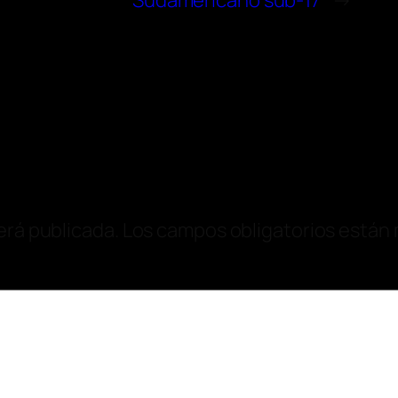
Sudamericano sub-17
→
erá publicada.
Los campos obligatorios están