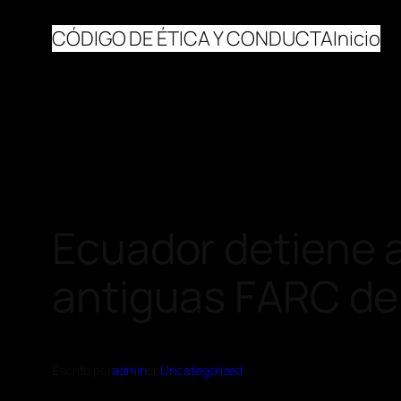
CÓDIGO DE ÉTICA Y CONDUCTA
Inicio
Ecuador detiene a
antiguas FARC de
Escrito por
admin
en
Uncategorized