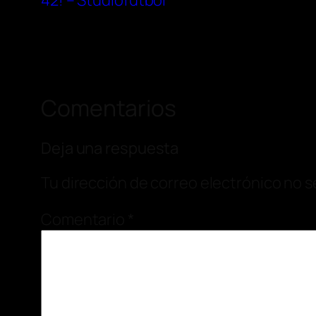
42! – Studiofutbol
Comentarios
Deja una respuesta
Tu dirección de correo electrónico no s
Comentario
*