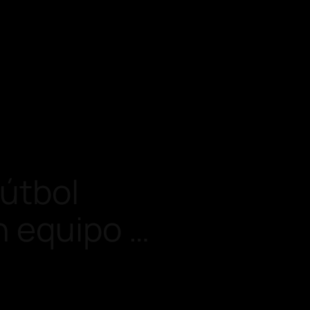
fútbol
n equipo …