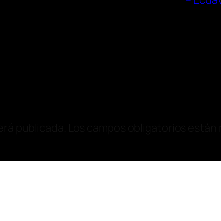
– Ecua
erá publicada.
Los campos obligatorios están