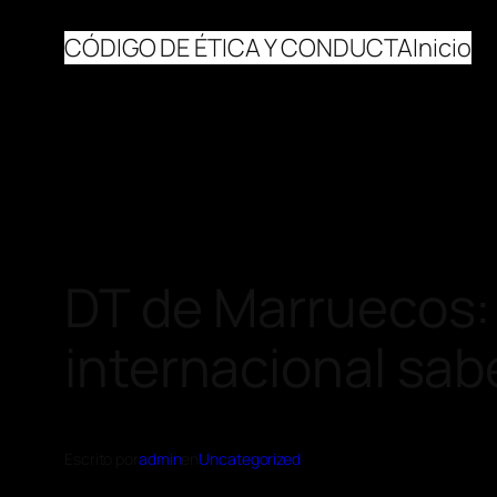
CÓDIGO DE ÉTICA Y CONDUCTA
Inicio
DT de Marruecos: 
internacional sab
Escrito por
admin
en
Uncategorized