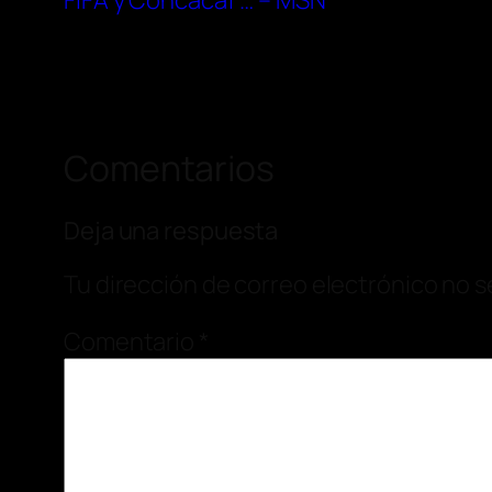
FIFA y Concacaf … – MSN
Comentarios
Deja una respuesta
Tu dirección de correo electrónico no s
Comentario
*