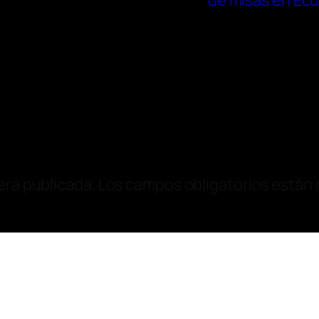
de misas en Ec
erá publicada.
Los campos obligatorios están