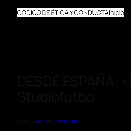
CÓDIGO DE ÉTICA Y CONDUCTA
Inicio
DESDE ESPAÑA: «E
Studiofutbol
Escrito por
admin
en
Uncategorized