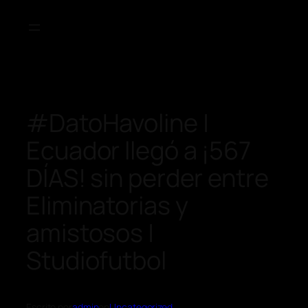
#DatoHavoline |
Ecuador llegó a ¡567
DÍAS! sin perder entre
Eliminatorias y
amistosos |
Studiofutbol
Escrito por
admin
en
Uncategorized