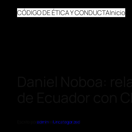
CÓDIGO DE ÉTICA Y CONDUCTA
Inicio
Daniel Noboa: rel
de Ecuador con C
Escrito por
admin
en
Uncategorized