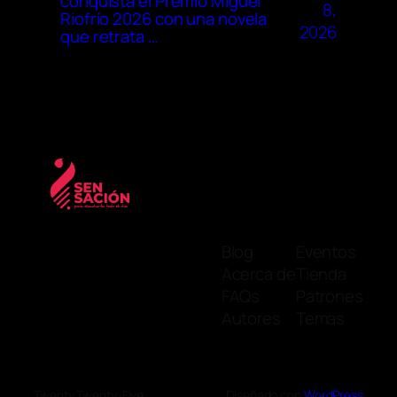
conquista el Premio Miguel
8,
Riofrío 2026 con una novela
2026
que retrata …
Blog
Eventos
Acerca de
Tienda
FAQs
Patrones
Autores
Temas
Twenty Twenty-Five
Diseñado con
WordPress