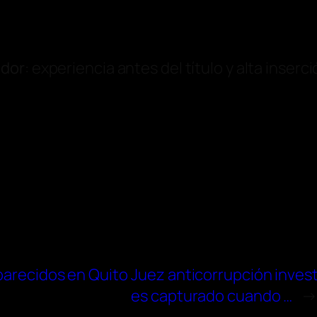
dor
: experiencia antes del título y alta inserc
parecidos en Quito
Juez anticorrupción inves
es capturado cuando …