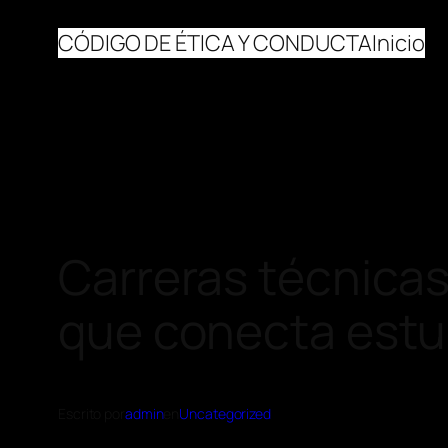
CÓDIGO DE ÉTICA Y CONDUCTA
Inicio
Carreras técnicas
que conecta estu
Escrito por
admin
en
Uncategorized