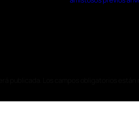
amistosos previos al 
erá publicada.
Los campos obligatorios están