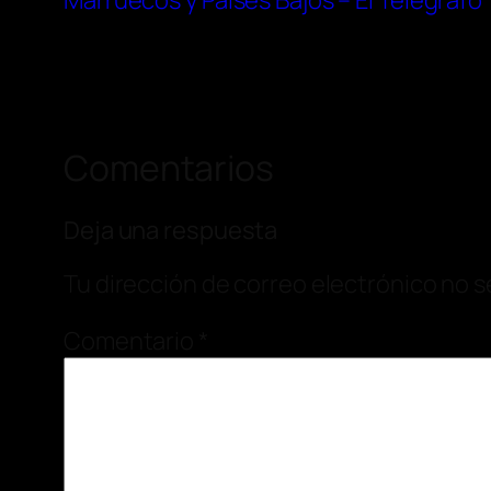
Marruecos y Países Bajos – El Telégrafo
Comentarios
Deja una respuesta
Tu dirección de correo electrónico no s
Comentario
*