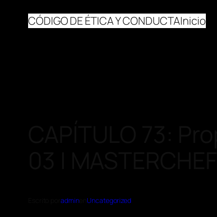
CÓDIGO DE ÉTICA Y CONDUCTA
Inicio
CAPÍTULO 73: Pro
03 | MASTERCHE
Escrito por
admin
en
Uncategorized