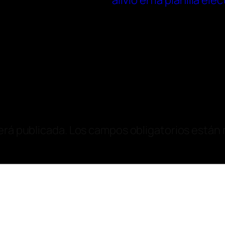
alivio en la planilla eléc
erá publicada.
Los campos obligatorios están