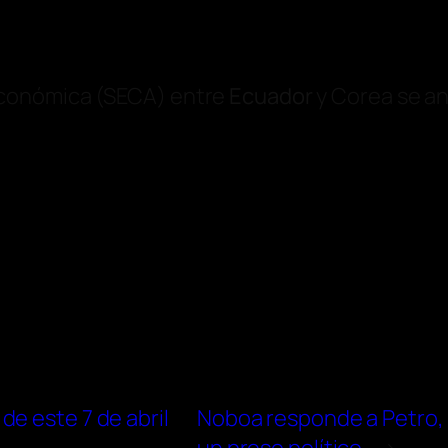
Económica (SECA) entre
Ecuador
y Corea se an
e este 7 de abril
Noboa responde a Petro, q