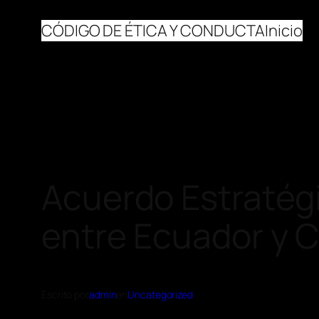
CÓDIGO DE ÉTICA Y CONDUCTA
Inicio
Acuerdo Estratég
entre Ecuador y C
Escrito por
admin
en
Uncategorized