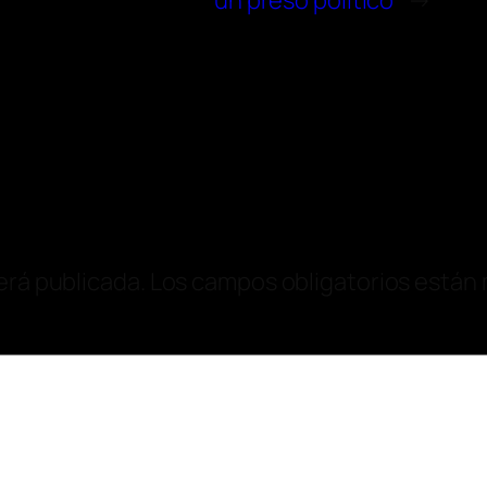
un preso político
→
erá publicada.
Los campos obligatorios están