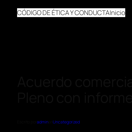
CÓDIGO DE ÉTICA Y CONDUCTA
Inicio
Acuerdo comercia
Pleno con informe
Escrito por
admin
en
Uncategorized